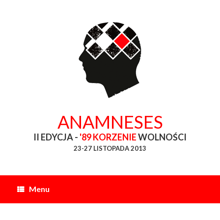
Skip
to
content
ANAMNESES
II EDYCJA -
'89 KORZENIE
WOLNOŚCI
23-27 LISTOPADA 2013
Menu