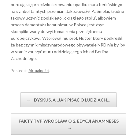
buntują się przeciwko kreowaniu upadku muru berlińskiego
na symbol tamtych przemian. Jak zauważył A. Smolar, trudno
takowy uczynić z polskiego „okrągłego stołu”, albowiem
proces demontażu komunizmu w Polsce jest zbyt
skomplikowany do wytłumaczenia przeciętnemu
Europejczykowi. Wtórował mu prof. Hütter który podkreślił,
że bez czynnik międzynarodowego obywatele NRD nie byliby
w stanie zburzyć muru oddzielającego ich od Berlina
Zachodniego.
Posted in
Aktualności
.
Post navigation
←
DYSKUSJA „JAK PISAĆ O LUDZIACH…
FAKTY TVP WROCŁAW O 2. EDYCJI ANAMNESES
→