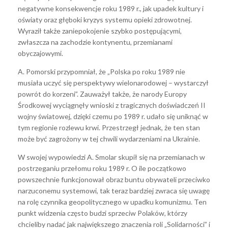
negatywne konsekwencje roku 1989 r., jak upadek kultury i
oświaty oraz głęboki kryzys systemu opieki zdrowotnej.
Wyraził także zaniepokojenie szybko postępującymi,
zwłaszcza na zachodzie kontynentu, przemianami
obyczajowymi.
A. Pomorski przypomniał, że „Polska po roku 1989 nie
musiała uczyć się perspektywy wielonarodowej – wystarczył
powrót do korzeni”. Zauważył także, że narody Europy
Środkowej wyciągnęły wnioski z tragicznych doświadczeń II
wojny światowej, dzięki czemu po 1989 r. udało się uniknąć w
tym regionie rozlewu krwi. Przestrzegł jednak, że ten stan
może być zagrożony w tej chwili wydarzeniami na Ukrainie.
W swojej wypowiedzi A. Smolar skupił się na przemianach w
postrzeganiu przełomu roku 1989 r. O ile początkowo
powszechnie funkcjonował obraz buntu obywateli przeciwko
narzuconemu systemowi, tak teraz bardziej zwraca się uwagę
na rolę czynnika geopolitycznego w upadku komunizmu. Ten
punkt widzenia często budzi sprzeciw Polaków, którzy
chcieliby nadać jak największego znaczenia roli „Solidarności” i