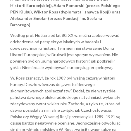
Historii Europejskiej), Adam Pomorski (prezes Polskiego
PEN Klubu), Wiktor Ross (dyplomata i znawca Rosji) oraz
Aleksander Smolar (prezes Fundacji im. Stefana
Batorego).
Według prof. Hüttera od lat 80. XX w. można zaobserwować
odchodzenie od perspektyw lokalnych w badaniu i
upowszechnianiu historii. Tym niemniej stworzenie Domu
Historii Europejskiej w Brukseli jest sporym wyzwaniem. Nie
powinien być on „sumą narodowych historii”, jak podkreślił
gość z Niemiec, ale wydobywać europejską perspektywę.
W. Ross zaznaczył, że rok 1989 był ważną cezurą w historii
Europy. Doszło wówczas do „zwrotu ideowego
skomunizowanych społeczeństw”. Dodał, że nie wszystkie
państwa dawnego bloku radzieckiego natychmiast wykonały
zdecydowany zwrot w kierunku Zachodu, a tylko te, które od
dawna posiadały z nim silne związki, jak Czechosłowacja,
Polska czy Węgry. W samej Rosji przemiany lat 1989–1991 są
dzisiaj bardzo negatywnie oceniane. Jednocześnie odwołując
się do przykładu polskiego W. Ross zwrócił uwagę także na